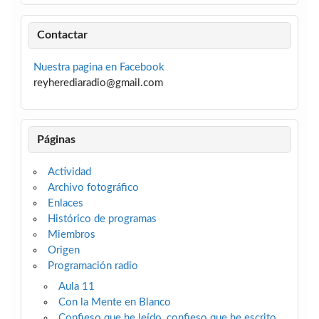
Contactar
Nuestra pagina en Facebook
reyherediaradio@gmail.com
Páginas
Actividad
Archivo fotográfico
Enlaces
Histórico de programas
Miembros
Origen
Programación radio
Aula 11
Con la Mente en Blanco
Confieso que he leído, confieso que he escrito