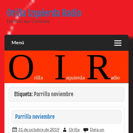
Saltar
al
Orilla Izquierda Radio
contenido
Distrito Sur Córdoba
Menú
Etiqueta:
Parrilla noviembre
Parrilla noviembre
31 de octubre de 2019
Orilla
Deja un