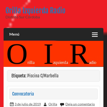
Saltar
al
Orilla Izquierda Radio
contenido
Distrito Sur Córdoba
Menú
Etiqueta:
Piscina C/Marbella
Convocatoria
3 de julio de 2019
Orilla
Deja un comentario