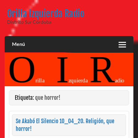
Saltar
al
Orilla Izquierda Radio
contenido
Distrito Sur Córdoba
Menú
Etiqueta:
que horror!
Se Akabó El Silencio 10_04_20. Religión, que
horror!