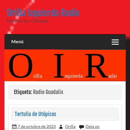
Saltar
al
Orilla Izquierda Radio
contenido
Distrito Sur Córdoba
Menú
Etiqueta:
Radio Guadalix
Tertulia de Utópicos
7 de octubre de 2023
Orilla
Deja un