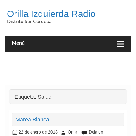
Saltar
al
Orilla Izquierda Radio
contenido
Distrito Sur Córdoba
Menú
Etiqueta:
Salud
Marea Blanca
22 de enero de 2018
Orilla
Deja un