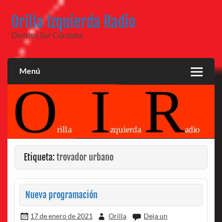
Saltar
al
Orilla Izquierda Radio
contenido
Distrito Sur Córdoba
Menú
Etiqueta:
trovador urbano
Nueva programación
17 de enero de 2021
Orilla
Deja un