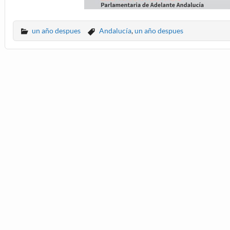
un año despues
Andalucía
,
un año despues