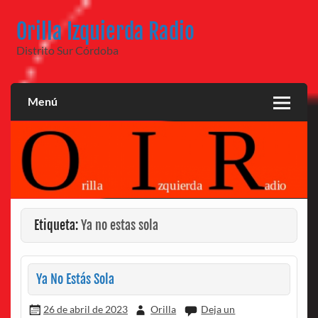
Saltar
al
Orilla Izquierda Radio
contenido
Distrito Sur Córdoba
Menú
Etiqueta:
Ya no estas sola
Ya No Estás Sola
26 de abril de 2023
Orilla
Deja un