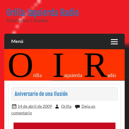
Saltar
al
Orilla Izquierda Radio
contenido
Distrito Sur Córdoba
Menú
Aniversario de una Ilusión
14 de abril de 2009
Orilla
Deja un
comentario