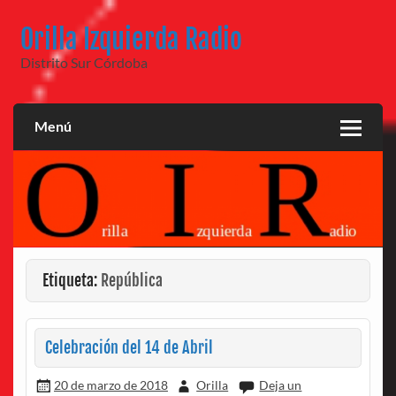
Saltar
al
Orilla Izquierda Radio
contenido
Distrito Sur Córdoba
Menú
Etiqueta:
República
Celebración del 14 de Abril
20 de marzo de 2018
Orilla
Deja un