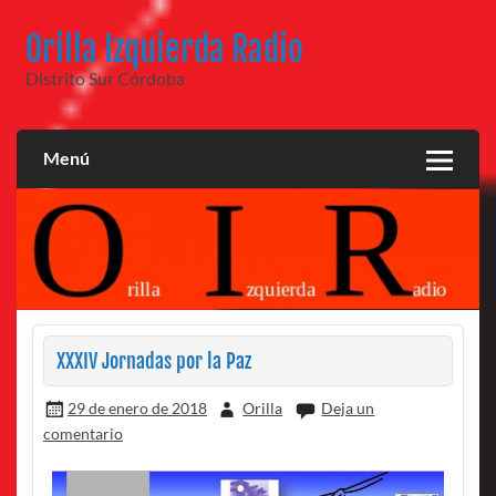
Saltar
al
Orilla Izquierda Radio
contenido
Distrito Sur Córdoba
Menú
XXXIV Jornadas por la Paz
29 de enero de 2018
Orilla
Deja un
comentario