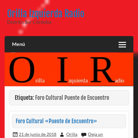
Saltar
al
Orilla Izquierda Radio
contenido
Distrito Sur Córdoba
Menú
Etiqueta:
Foro Cultural Puente de Encuentro
Foro Cultural «Puente de Encuentro»
21 de junio de 2018
Orilla
Deja un