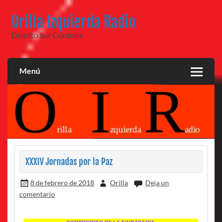
Saltar
al
Orilla Izquierda Radio
contenido
Distrito Sur Córdoba
Menú
XXXIV Jornadas por la Paz
8 de febrero de 2018
Orilla
Deja un
comentario