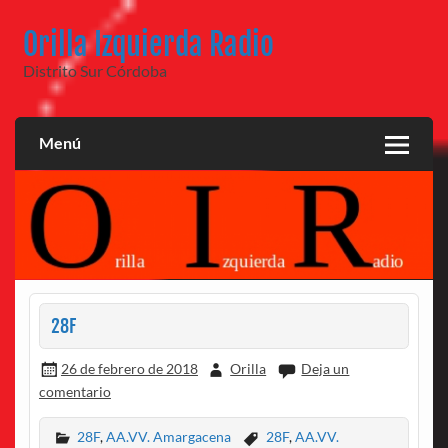
Saltar
al
Orilla Izquierda Radio
contenido
Distrito Sur Córdoba
Menú
28F
26 de febrero de 2018
Orilla
Deja un
comentario
28F
,
AA.VV. Amargacena
28F
,
AA.VV.