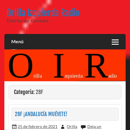
Saltar
al
Orilla Izquierda Radio
contenido
Distrito Sur Córdoba
Menú
Categoría:
28F
28F ¡ANDALUCÍA MUÉVETE!
25 de febrero de 2021
Orilla
Deja un