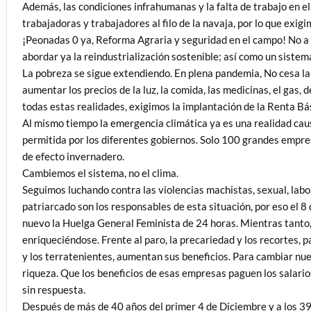
Además, las condiciones infrahumanas y la falta de trabajo en el
trabajadoras y trabajadores al filo de la navaja, por lo que exigi
¡Peonadas 0 ya, Reforma Agraria y seguridad en el campo! No a 
abordar ya la reindustrialización sostenible; así como un sistem
La pobreza se sigue extendiendo. En plena pandemia, No cesa la
aumentar los precios de la luz, la comida, las medicinas, el gas, 
todas estas realidades, exigimos la implantación de la Renta Bás
Al mismo tiempo la emergencia climática ya es una realidad cau
permitida por los diferentes gobiernos. Solo 100 grandes empr
de efecto invernadero.
Cambiemos el sistema, no el clima.
Seguimos luchando contra las violencias machistas, sexual, labora
patriarcado son los responsables de esta situación, por eso el 
nuevo la Huelga General Feminista de 24 horas. Mientras tanto, l
enriqueciéndose. Frente al paro, la precariedad y los recortes, 
y los terratenientes, aumentan sus beneficios. Para cambiar nue
riqueza. Que los beneficios de esas empresas paguen los salari
sin respuesta.
Después de más de 40 años del primer 4 de Diciembre y a los 3