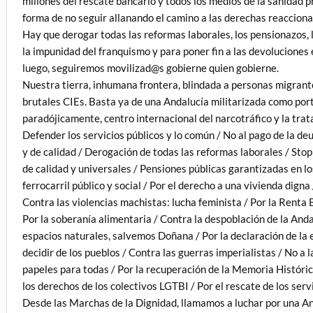
millones del rescate bancario y todos los medios de la sanidad pr
forma de no seguir allanando el camino a las derechas reacciona
Hay que derogar todas las reformas laborales, los pensionazos, 
la impunidad del franquismo y para poner fin a las devoluciones 
luego, seguiremos movilizad@s gobierne quien gobierne.
Nuestra tierra, inhumana frontera, blindada a personas migrant
brutales CIEs. Basta ya de una Andalucía militarizada como po
paradójicamente, centro internacional del narcotráfico y la trat
Defender los servicios públicos y lo común / No al pago de la de
y de calidad / Derogación de todas las reformas laborales / Sto
de calidad y universales / Pensiones públicas garantizadas en l
ferrocarril público y social / Por el derecho a una vivienda digna 
Contra las violencias machistas: lucha feminista / Por la Renta 
Por la soberanía alimentaria / Contra la despoblación de la And
espacios naturales, salvemos Doñana / Por la declaración de la 
decidir de los pueblos / Contra las guerras imperialistas / No a 
papeles para todas / Por la recuperación de la Memoria Históric
los derechos de los colectivos LGTBI / Por el rescate de los servi
Desde las Marchas de la Dignidad, llamamos a luchar por una Andal