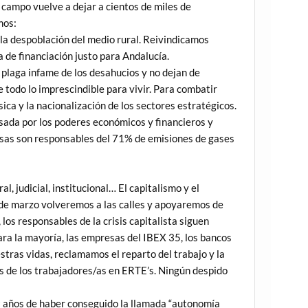
 campo vuelve a dejar a cientos de miles de
mos:
la despoblación del medio rural. Reivindicamos
a de financiación justo para Andalucía.
 plaga infame de los desahucios y no dejan de
de todo lo imprescindible para vivir. Para combatir
ica y la nacionalización de los sectores estratégicos.
sada por los poderes económicos y financieros y
esas son responsables del 71% de emisiones de gases
l, judicial, institucional… El capitalismo y el
8 de marzo volveremos a las calles y apoyaremos de
os responsables de la crisis capitalista siguen
para la mayoría, las empresas del IBEX 35, los bancos
stras vidas, reclamamos el reparto del trabajo y la
os de los trabajadores/as en ERTE’s. Ningún despido
9 años de haber conseguido la llamada “autonomía