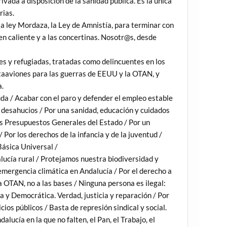
ivada a disposición de la sanidad pública. Es la única
rias.
la ley Mordaza, la Ley de Amnistía, para terminar con
en caliente y a las concertinas. Nosotr@s, desde
es y refugiadas, tratadas como delincuentes en los
rtaaviones para las guerras de EEUU y la OTAN, y
a.
uda / Acabar con el paro y defender el empleo estable
p desahucios / Por una sanidad, educación y cuidados
os Presupuestos Generales del Estado / Por un
/ Por los derechos de la infancia y de la juventud /
Básica Universal /
alucía rural / Protejamos nuestra biodiversidad y
emergencia climática en Andalucía / Por el derecho a
la OTAN, no a las bases / Ninguna persona es ilegal:
a y Democrática. Verdad, justicia y reparación / Por
cios públicos / Basta de represión sindical y social.
ucía en la que no falten, el Pan, el Trabajo, el