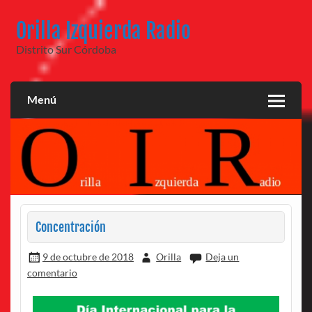
Saltar
al
Orilla Izquierda Radio
contenido
Distrito Sur Córdoba
Menú
Concentración
9 de octubre de 2018
Orilla
Deja un
comentario