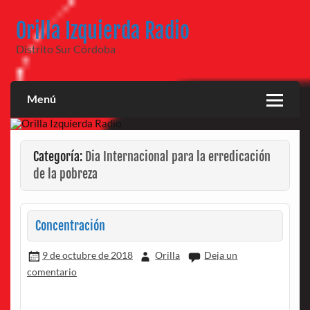
Saltar
al
Orilla Izquierda Radio
contenido
Distrito Sur Córdoba
Menú
Categoría:
Dia Internacional para la erredicación
de la pobreza
Concentración
9 de octubre de 2018
Orilla
Deja un
comentario