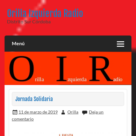
Saltar
al
Orilla Izquierda Radio
contenido
Distrito Sur Córdoba
Menú
Jornada Solidaria
11 de marzo de 2019
Orilla
Deja un
comentario