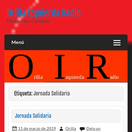
Saltar
al
Orilla Izquierda Radio
contenido
Distrito Sur Córdoba
Menú
Etiqueta:
Jornada Solidaria
Jornada Solidaria
11 de marzo de 2019
Orilla
Deja un