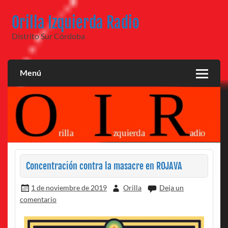
Saltar
al
Orilla Izquierda Radio
contenido
Distrito Sur Córdoba
Menú
Concentración contra la masacre en ROJAVA
1 de noviembre de 2019
Orilla
Deja un
comentario