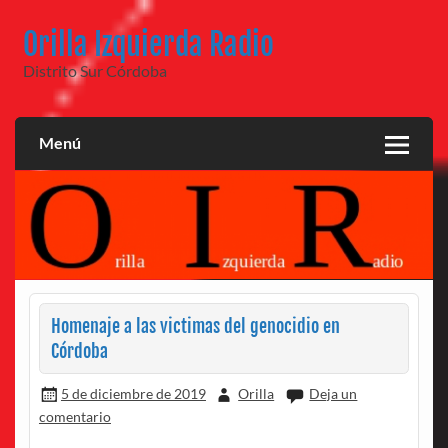
Saltar
al
Orilla Izquierda Radio
contenido
Distrito Sur Córdoba
Menú
Homenaje a las victimas del genocidio en
Córdoba
5 de diciembre de 2019
Orilla
Deja un
comentario