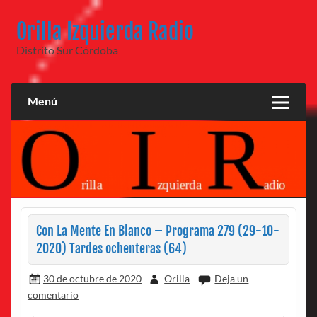
Saltar
al
Orilla Izquierda Radio
contenido
Distrito Sur Córdoba
Menú
Con La Mente En Blanco – Programa 279 (29-10-
2020) Tardes ochenteras (64)
30 de octubre de 2020
Orilla
Deja un
comentario