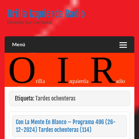
Saltar
al
Orilla Izquierda Radio
contenido
Distrito Sur Córdoba
Menú
Etiqueta:
Tardes ochenteras
Con La Mente En Blanco – Programa 496 (26-
12-2024) Tardes ochenteras (114)