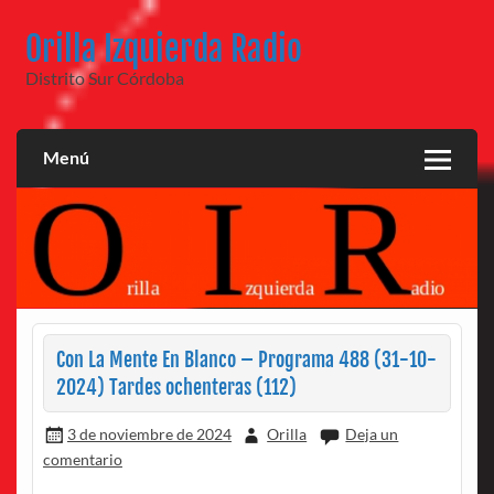
Saltar
al
Orilla Izquierda Radio
contenido
Distrito Sur Córdoba
Menú
Con La Mente En Blanco – Programa 488 (31-10-
2024) Tardes ochenteras (112)
3 de noviembre de 2024
Orilla
Deja un
comentario