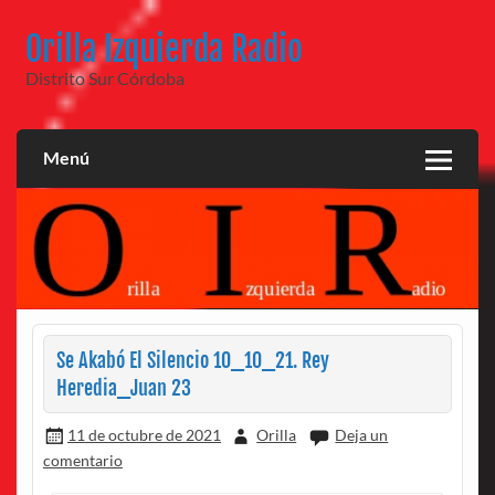
Saltar
al
Orilla Izquierda Radio
contenido
Distrito Sur Córdoba
Menú
Se Akabó El Silencio 10_10_21. Rey
Heredia_Juan 23
11 de octubre de 2021
Orilla
Deja un
comentario