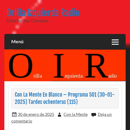
Saltar
al
Orilla Izquierda Radio
contenido
Distrito Sur Córdoba
Menú
Con La Mente En Blanco – Programa 501 (30-01-
2025) Tardes ochenteras (115)
30 de enero de 2025
Con la Mente
Deja un
comentario