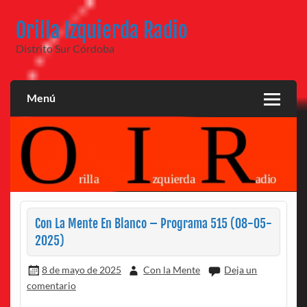
Saltar
al
Orilla Izquierda Radio
contenido
Distrito Sur Córdoba
Menú
Con La Mente En Blanco – Programa 515 (08-05-
2025)
8 de mayo de 2025
Con la Mente
Deja un
comentario