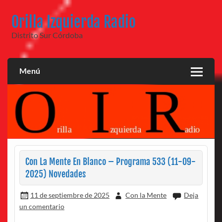
Saltar
al
Orilla Izquierda Radio
contenido
Distrito Sur Córdoba
Menú
Con La Mente En Blanco – Programa 533 (11-09-
2025) Novedades
11 de septiembre de 2025
Con la Mente
Deja
un comentario