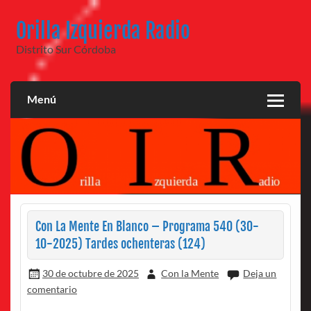
Saltar
al
Orilla Izquierda Radio
contenido
Distrito Sur Córdoba
Menú
Con La Mente En Blanco – Programa 540 (30-
10-2025) Tardes ochenteras (124)
30 de octubre de 2025
Con la Mente
Deja un
comentario