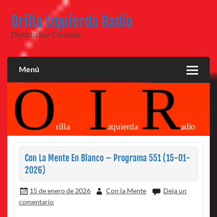
Saltar
al
Orilla Izquierda Radio
contenido
Distrito Sur Córdoba
Menú
Con La Mente En Blanco – Programa 551 (15-01-
2026)
15 de enero de 2026
Con la Mente
Deja un
comentario