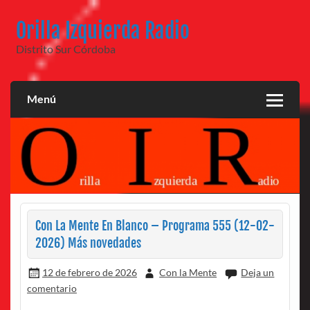
Saltar
al
Orilla Izquierda Radio
contenido
Distrito Sur Córdoba
Menú
Con La Mente En Blanco – Programa 555 (12-02-
2026) Más novedades
12 de febrero de 2026
Con la Mente
Deja un
comentario