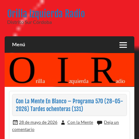
Saltar
al
Orilla Izquierda Radio
contenido
Distrito Sur Córdoba
Menú
Con La Mente En Blanco – Programa 570 (28-05-
2026) Tardes ochenteras (131)
28 de mayo de 2026
Con la Mente
Deja un
comentario