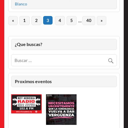
Blanco
«
1
2
3
4
5
…
40
»
¿Que buscas?
Proximos eventos