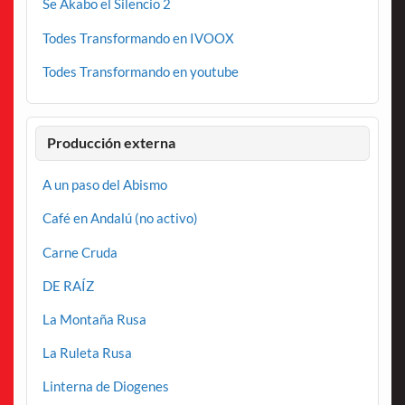
Se Akabo el Silencio 2
Todes Transformando en IVOOX
Todes Transformando en youtube
Producción externa
A un paso del Abismo
Café en Andalú (no activo)
Carne Cruda
DE RAÍZ
La Montaña Rusa
La Ruleta Rusa
Linterna de Diogenes