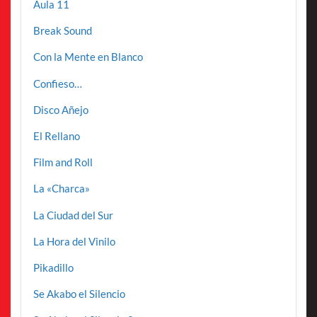
Aula 11
Break Sound
Con la Mente en Blanco
Confieso…
Disco Añejo
El Rellano
Film and Roll
La «Charca»
La Ciudad del Sur
La Hora del Vinilo
Pikadillo
Se Akabo el Silencio