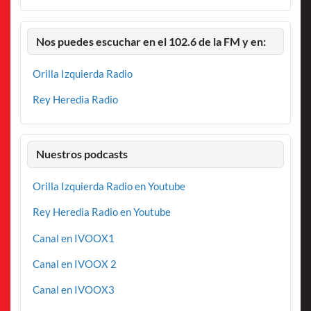
Nos puedes escuchar en el 102.6 de la FM y en:
Orilla Izquierda Radio
Rey Heredia Radio
Nuestros podcasts
Orilla Izquierda Radio en Youtube
Rey Heredia Radio en Youtube
Canal en IVOOX1
Canal en IVOOX 2
Canal en IVOOX3