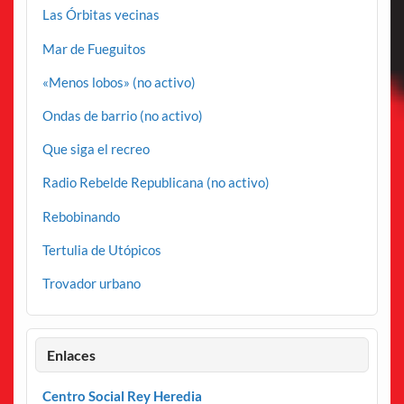
Las Órbitas vecinas
Mar de Fueguitos
«Menos lobos» (no activo)
Ondas de barrio (no activo)
Que siga el recreo
Radio Rebelde Republicana (no activo)
Rebobinando
Tertulia de Utópicos
Trovador urbano
Enlaces
Centro Social Rey Heredia