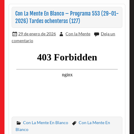
Con La Mente En Blanco – Programa 553 (29-01-
2026) Tardes ochenteras (127)
29 de enero de 2026
Con la Mente
Deja un
comentario
Con La Mente En Blanco
Con La Mente En
Blanco