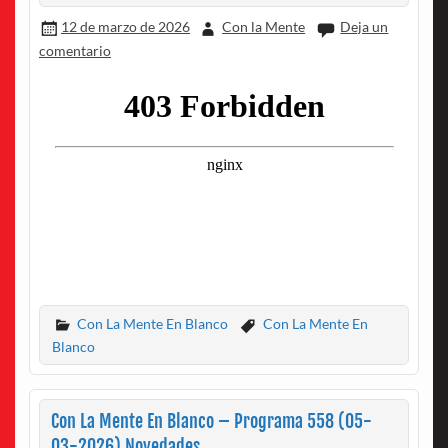
12 de marzo de 2026
Con la Mente
Deja un
comentario
Con La Mente En Blanco
Con La Mente En
Blanco
Con La Mente En Blanco – Programa 558 (05-
03-2026) Novedades