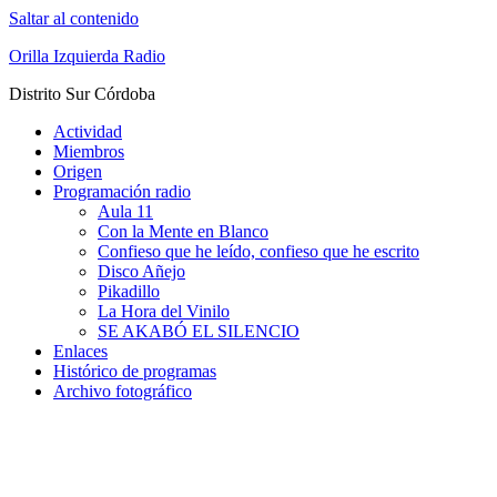
Saltar al contenido
Orilla Izquierda Radio
Distrito Sur Córdoba
Actividad
Miembros
Origen
Programación radio
Aula 11
Con la Mente en Blanco
Confieso que he leído, confieso que he escrito
Disco Añejo
Pikadillo
La Hora del Vinilo
SE AKABÓ EL SILENCIO
Enlaces
Histórico de programas
Archivo fotográfico