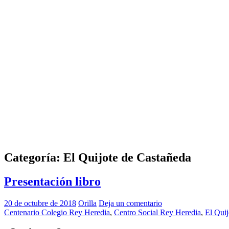
Categoría:
El Quijote de Castañeda
Presentación libro
20 de octubre de 2018
Orilla
Deja un comentario
Centenario Colegio Rey Heredia
,
Centro Social Rey Heredia
,
El Quij