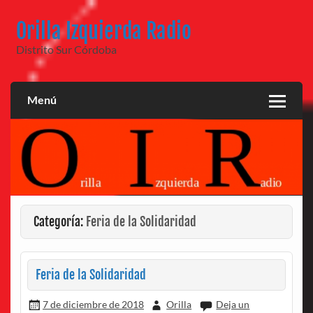
Saltar
al
Orilla Izquierda Radio
contenido
Distrito Sur Córdoba
Menú
Categoría:
Feria de la Solidaridad
Feria de la Solidaridad
7 de diciembre de 2018
Orilla
Deja un