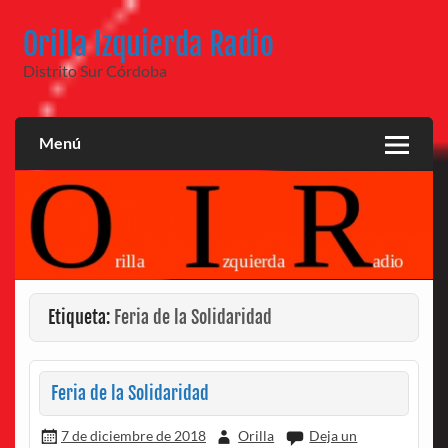
Saltar
al
Orilla Izquierda Radio
contenido
Distrito Sur Córdoba
Menú
Etiqueta:
Feria de la Solidaridad
Feria de la Solidaridad
7 de diciembre de 2018
Orilla
Deja un