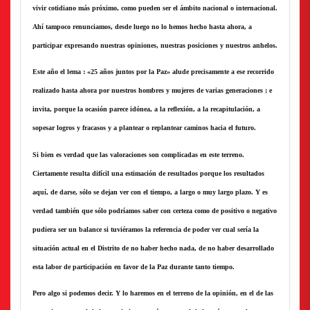
vivir cotidiano más próximo, como pueden ser el ámbito nacional o internacional.
Ahí tampoco renunciamos, desde luego no lo hemos hecho hasta ahora, a
participar expresando nuestras opiniones, nuestras posiciones y nuestros anhelos.
Este año el lema : «25 años juntos por la Paz» alude precisamente a ese recorrido
realizado hasta ahora por nuestros hombres y mujeres de varias generaciones ; e
invita, porque la ocasión parece idónea, a la reflexión, a la recapitulación, a
sopesar logros y fracasos y a plantear o replantear caminos hacia el futuro.
Si bien es verdad que las valoraciones son complicadas en este terreno.
Ciertamente resulta difícil una estimación de resultados porque los resultados
aquí, de darse, sólo se dejan ver con el tiempo, a largo o muy largo plazo. Y es
verdad también que sólo podríamos saber con certeza como de positivo o negativo
pudiera ser un balance si tuviéramos la referencia de poder ver cual sería la
situación actual en el Distrito de no haber hecho nada, de no haber desarrollado
esta labor de participación en favor de la Paz durante tanto tiempo.
Pero algo si podemos decir. Y lo haremos en el terreno de la opinión, en el de las