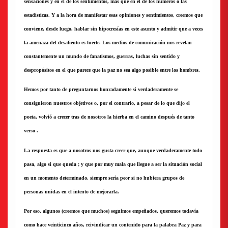
sensaciones y en el de los sentimientos, más que en el de los números o las
estadísticas. Y a la hora de manifestar esas opiniones y sentimientos, creemos que
conviene, desde luego, hablar sin hipocresías en este asunto y admitir que a veces
la amenaza del desaliento es fuerte. Los medios de comunicación nos revelan
constantemente un mundo de fanatismos, guerras, luchas sin sentido y
despropósitos en el que parece que la paz no sea algo posible entre los hombres.
Hemos por tanto de preguntarnos honradamente si verdaderamente se
consiguieron nuestros objetivos o, por el contrario, a pesar de lo que dijo el
poeta, volvió a crecer tras de nosotros la hierba en el camino después de tanto
verso .
La respuesta es que a nosotros nos gusta creer que, aunque verdaderamente todo
pasa, algo si que queda ; y que por muy mala que llegue a ser la situación social
en un momento determinado, siempre sería peor si no hubiera grupos de
personas unidas en el intento de mejorarla.
Por eso, algunos (creemos que muchos) seguimos empeñados, queremos todavía
como hace veinticinco años, reivindicar un contenido para la palabra Paz y para