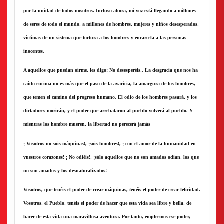
por la unidad de todos nosotros. Incluso ahora, mi voz está llegando a millones
de seres de todo el mundo, a millones de hombres, mujeres y niños desesperados,
víctimas de un sistema que tortura a los hombres y encarcela a las personas
inocentes.
A aquellos que puedan oírme, les digo: No desesperéis,. La desgracia que nos ha
caído encima no es más que el paso de la avaricia, la amargura de los hombres,
que temen el camino del progreso humano. El odio de los hombres pasará, y los
dictadores morirán, y el poder que arrebataron al pueblo volverá al pueblo. Y
mientras los hombre mueren, la libertad no perecerá jamás
¡ Vosotros no sois máquinas!, ¡sois hombres!, ¡ con el amor de la humanidad en
vuestros corazones! ¡ No odiéis!, ¡sólo aquellos que no son amados odian, los que
no son amados y los desnaturalizados!
Vosotros, que tenéis el poder de crear máquinas, tenéis el poder de crear felicidad.
Vosotros, el Pueblo, tenéis el poder de hacer que esta vida sea libre y bella, de
hacer de esta vida una maravillosa aventura. Por tanto, empleemos ese poder,