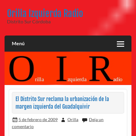
Saltar
al
Orilla Izquierda Radio
contenido
Distrito Sur Córdoba
Menú
El Distrito Sur reclama la urbanización de la
margen izquierda del Guadalquivir
5 de febrero de 2009
Orilla
Deja un
comentario