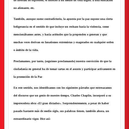
de libertad de expresión, el derecho a un medio de vida digno, a una educación
no alienante, etc.
También, aunque suene contradictorio, la apuesta por la paz supone una cierta
beligerancia en el sentido de que incluye un rechazo hacia la violencia, como
mencionábamos antes, y hacia actitudes que la propenden o generan y que
muchas veces derivan en fanatismos extremistas y exagerados en cualquier orden
o ámbito de la vida.
Proclamamos, por tanto, (seguimos proclamando) nuestra convicción de que la
ciudadanía en general ha de tomar cartas en el asunto y participar activamente en
la promoción de la Paz
En este sentido, nos identificamos con los siguientes párrafos que entresacamos
del discurso que un genio de nuestro tiempo, Charles Chaplin, incorporó a su
imperecedera obra «El gran dictador». Sorprendentemente, a pesar de haber
pasado bastante más de medio siglo, sus palabras tienen, también ahora, un
extraordinario vigor. Dice así: