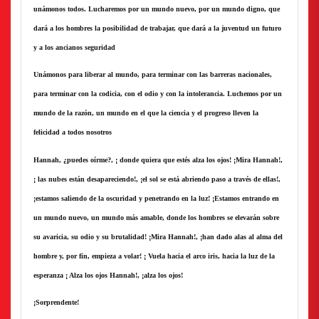
unámonos todos. Lucharemos por un mundo nuevo, por un mundo digno, que
dará a los hombres la posibilidad de trabajar, que dará a la juventud un futuro
y a los ancianos seguridad
Unámonos para liberar al mundo, para terminar con las barreras nacionales,
para terminar con la codicia, con el odio y con la intolerancia. Luchemos por un
mundo de la razón, un mundo en el que la ciencia y el progreso lleven la
felicidad a todos nosotros
Hannah, ¿puedes oírme?, ¡ donde quiera que estés alza los ojos! ¡Mira Hannah!,
¡ las nubes están desapareciendo!, ¡el sol se está abriendo paso a través de ellas!,
¡estamos saliendo de la oscuridad y penetrando en la luz! ¡Estamos entrando en
un mundo nuevo, un mundo más amable, donde los hombres se elevarán sobre
su avaricia, su odio y su brutalidad! ¡Mira Hannah!, ¡han dado alas al alma del
hombre y, por fin, empieza a volar! ¡ Vuela hacia el arco iris, hacia la luz de la
esperanza ¡ Alza los ojos Hannah!, ¡alza los ojos!
¡Sorprendente!