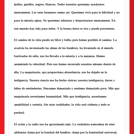
judíos, gentiles, negros, blancos. Todos nosotros queremos ayudarnos
mutuamente. Los seres humanos somos así. Queremos vivir para la felicidad y no
para la miseria ajena. No queremos odiarnos y despreciarnos mutuamente. En
este mundo hay sitio para todos. Y la buena tierra es rica y puede proveernos.
El camino de la vida puede ser libre y bello; pero hemos perdido el camino. La
avaricia ha envenenado las almas de los hombres, ha levantado en el mundo
barricadas de odio, nos ha llevado a la miseria y a la matanza. Hemos
aumentado la velocidad. Pero nos hemos encerrado nosotros mismos dentro de
ella. La maquinaria, que proporciona abundancia, nos ha dejado en la
indigencia. Nuestra ciencia nos ha hecho cínicos; nuestra inteligencia, duros y
faltos de sentimientos. Pensamos demasiado y sentimos demasiado poco. Más que
maquinaria necesitamos humanidad. Más que inteligencia, necesitamos
amabilidad y cortesía. Sin estas cualidades, la vida será violenta y todo se
perderá.
El avión y la radio nos ha aproximado más. La verdadera naturaleza de estos
adelantos clama por la bondad del hombre, clama por la fraternidad universal,