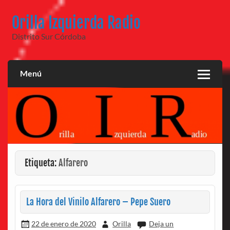
Saltar
al
Orilla Izquierda Radio
contenido
Distrito Sur Córdoba
Menú
Etiqueta:
Alfarero
La Hora del Vinilo Alfarero – Pepe Suero
22 de enero de 2020
Orilla
Deja un