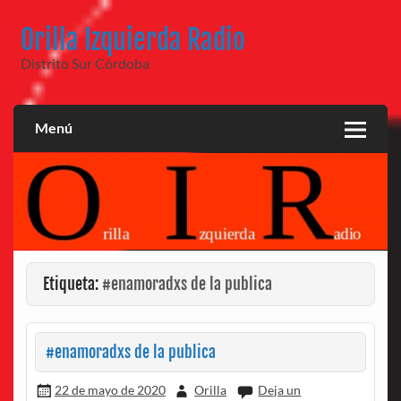
Saltar
al
Orilla Izquierda Radio
contenido
Distrito Sur Córdoba
Menú
Etiqueta:
#enamoradxs de la publica
#enamoradxs de la publica
22 de mayo de 2020
Orilla
Deja un