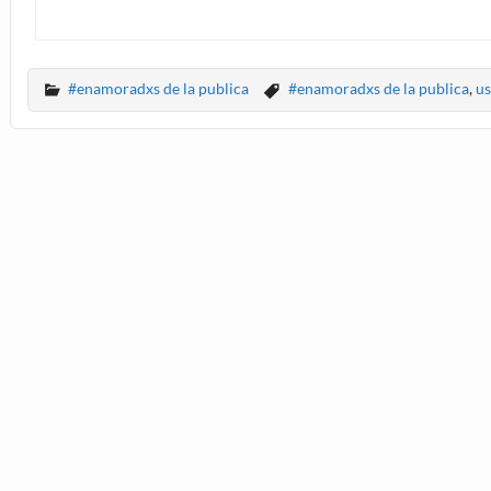
#enamoradxs de la publica
#enamoradxs de la publica
,
us