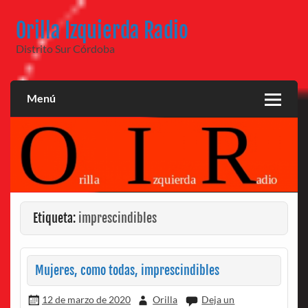
Saltar
al
Orilla Izquierda Radio
contenido
Distrito Sur Córdoba
Menú
Etiqueta:
imprescindibles
Mujeres, como todas, imprescindibles
12 de marzo de 2020
Orilla
Deja un