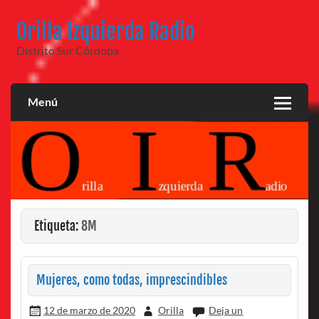
Saltar
al
Orilla Izquierda Radio
contenido
Distrito Sur Córdoba
Menú
Etiqueta:
8M
Mujeres, como todas, imprescindibles
12 de marzo de 2020
Orilla
Deja un