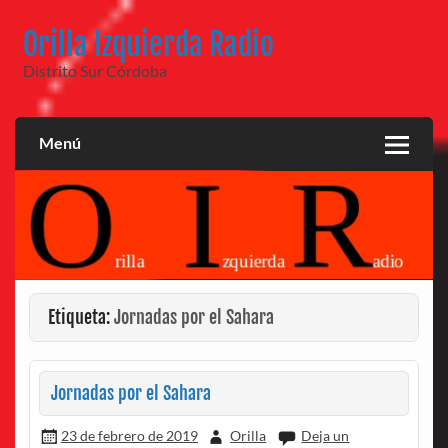
Saltar
al
Orilla Izquierda Radio
contenido
Distrito Sur Córdoba
Menú
Etiqueta:
Jornadas por el Sahara
Jornadas por el Sahara
23 de febrero de 2019
Orilla
Deja un