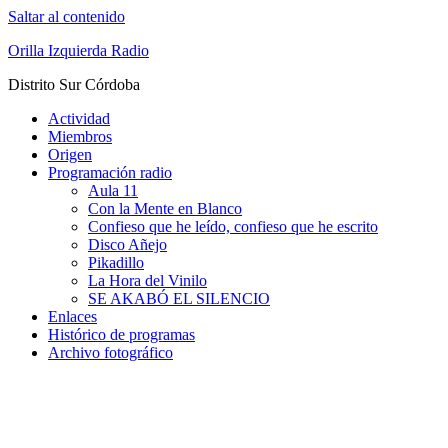
Saltar al contenido
Orilla Izquierda Radio
Distrito Sur Córdoba
Actividad
Miembros
Origen
Programación radio
Aula 11
Con la Mente en Blanco
Confieso que he leído, confieso que he escrito
Disco Añejo
Pikadillo
La Hora del Vinilo
SE AKABÓ EL SILENCIO
Enlaces
Histórico de programas
Archivo fotográfico