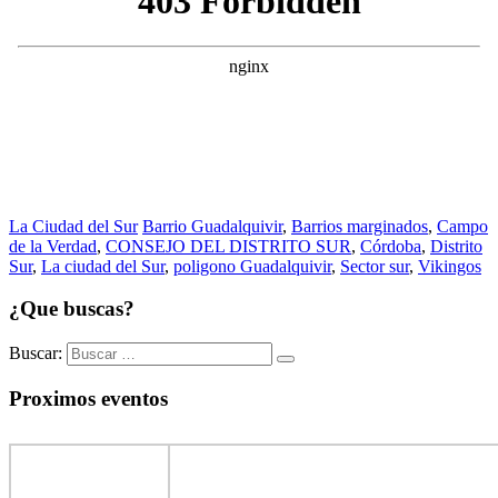
La Ciudad del Sur
Barrio Guadalquivir
,
Barrios marginados
,
Campo
de la Verdad
,
CONSEJO DEL DISTRITO SUR
,
Córdoba
,
Distrito
Sur
,
La ciudad del Sur
,
poligono Guadalquivir
,
Sector sur
,
Vikingos
¿Que buscas?
Buscar:
Proximos eventos