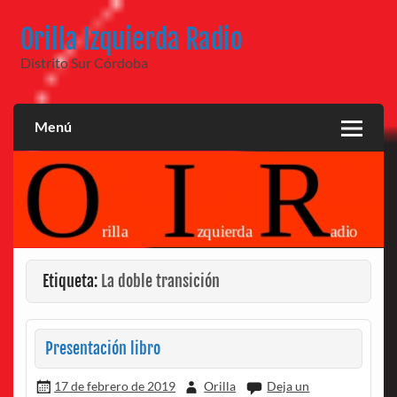
Saltar
al
Orilla Izquierda Radio
contenido
Distrito Sur Córdoba
Menú
Etiqueta:
La doble transición
Presentación libro
17 de febrero de 2019
Orilla
Deja un