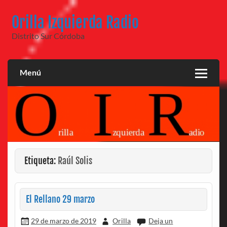
Saltar
al
Orilla Izquierda Radio
contenido
Distrito Sur Córdoba
Menú
Etiqueta:
Raúl Solis
El Rellano 29 marzo
29 de marzo de 2019
Orilla
Deja un