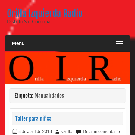
Saltar
al
Orilla Izquierda Radio
contenido
Distrito Sur Córdoba
Menú
Etiqueta:
Manualidades
Taller para niñxs
8 de abril de 2018
Orilla
Deja un comentario