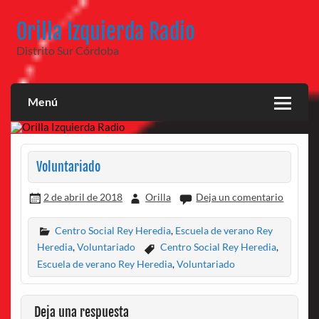
Saltar
al
Orilla Izquierda Radio
contenido
Distrito Sur Córdoba
Menú
Voluntariado
2 de abril de 2018
Orilla
Deja un comentario
Centro Social Rey Heredia
,
Escuela de verano Rey
Heredia
,
Voluntariado
Centro Social Rey Heredia
,
Escuela de verano Rey Heredia
,
Voluntariado
Deja una respuesta